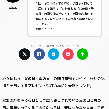
今回「
ギフトラボTOKYO
」が自信を持って
admin
お届けする記事は「
心が伝わる「父の日・母
の日」の贈り物完全ガイド 感謝の気持ちを
形にするプレゼント選びの極意と最新トレン
ド
」です。
ではどうぞ！
あなたからこの記事をシェアしてください
心が伝わる「
父の日
・
母の日
」の
贈り物
完全ガイド 感謝の気
持ちを形にする
プレゼント
選びの極意と最新トレンド/
家族の絆を深める日として広く親しまれている
父の日
と
母の
日
。毎年やってくるこの特別な日は、普段なかなか言葉にでき