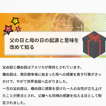
父の日と母の日の起源と意味を
改めて知る
父の日
と
母の日
はアメリカが発祥とされています。
母の日
は、南北戦争後に始まった母への感謝を表す行事がきっ
かけで、やがて世界各国へ広がりました。
一方の
父の日
は、
母の日
に感銘を受けた一人の女性が立ち上げ
たことが原点とされ、父親へも同様の感謝を伝える日として制
定されました。