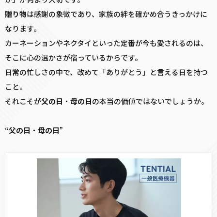
贈り物
は感謝の象徴であり、家族の絆を確かめ合うきっかけに
なります。
カーネーションやネクタイといった定番が今も愛されるのは、
そこに心の温かさが宿っているからです。
日常の忙しさの中で、改めて「ありがとう」と言える日を持つ
こと。
それこそが
父の日
・
母の日
の本当の価値ではないでしょうか。
“
父の日
・
母の日
”