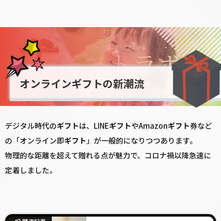
オンラインギフトの新潮流
デジタル時代の
ギフト
は、LINE
ギフト
やAmazon
ギフト
券など
の「オンライン即
ギフト
」が一般的になりつつあります。
物理的な距離を超えて贈れる点が魅力で、コロナ禍以降急速に
定着しました。