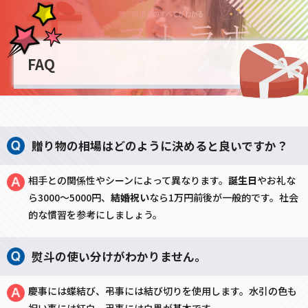
FAQ
贈り物の相場はどのように決めると良いですか？
相手との関係性やシーンによって異なります。
誕生日
やお礼な
ら3000〜5000円、
結婚祝い
なら1万円前後が一般的です。社会
的な慣習を参考にしましょう。
熨斗の使い分けがわかりません。
慶事には蝶結び、弔事には結び切りを使用します。水引の色も