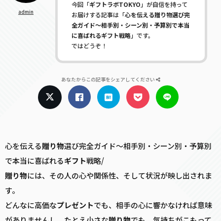
今回「
ギフトラボTOKYO
」が自信を持って
admin
お届けする記事は「
心を伝える贈り物選び完
全ガイド〜相手別・シーン別・予算別で本当
に喜ばれるギフト戦略
」です。
ではどうぞ！
あなたからこの記事をシェアしてください
心を伝える
贈り物
選び完全ガイド〜相手別・シーン別・予算別
で本当に喜ばれる
ギフト
戦略/
贈り物
には、その人の心や関係性、そして状況が映し出されま
す。
どんなに高価な
プレゼント
でも、相手の心に響かなければ意味
がありませんし、たとえ小さな
贈り物
でも、気持ちがこもって