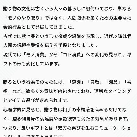
贈り物
の文化は古くから人々の暮らしに根付いており、単なる
「モノのやり取り」ではなく、人間関係を築くための重要な社
会的行為として発展してきました。
古代では献上品という形で権威や感謝を表現し、近代以降は個
人間の信頼や愛情を伝える手段となりました。
現代では「モノ消費」から「コト消費」への変化も見られ、
ギ
フト
の形も変化しています。
贈るという行為そのものには、「感謝」「尊敬」「謝意」「祝
福」など、数多くの意味が内包されており、適切なタイミング
とアイテム選びが求められます。
心理学的に見ると、
贈り物
は相手の幸福感を高めるだけでな
く、贈る側自身の満足度や承認欲求も満たす効果があります。
つまり、良い
ギフト
とは「双方の喜びを生むコミュニケーショ
ンツール」であると言えます。