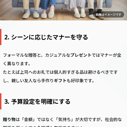
画像はイメージです
2. シーンに応じたマナーを守る
フォーマルな贈答と、カジュアルな
プレゼント
ではマナーが全
く異なります。
たとえば上司へのお礼では個人的すぎる品は避けるべきです
し、親しい友人なら手作り
ギフト
も好印象です。
3. 予算設定を明確にする
贈り物
は「金額」ではなく「気持ち」が大切ですが、社会的な